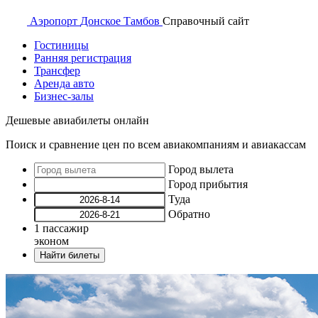
Аэропорт
Донское Тамбов
Справочный
сайт
Гостиницы
Ранняя регистрация
Трансфер
Аренда авто
Бизнес-залы
Дешевые авиабилеты онлайн
Поиск и сравнение цен по всем авиакомпаниям и авиакассам
Город вылета
Город прибытия
Туда
Обратно
1
пассажир
эконом
Найти билеты