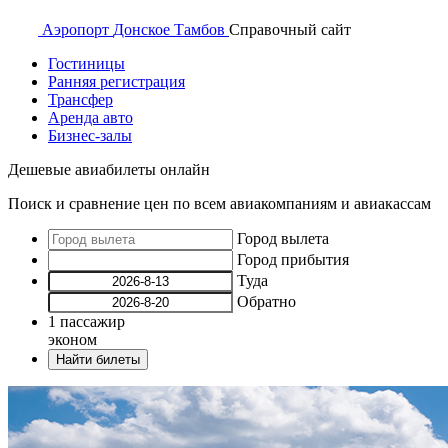
Аэропорт
Донское Тамбов
Справочный
сайт
Гостиницы
Ранняя регистрация
Трансфер
Аренда авто
Бизнес-залы
Дешевые авиабилеты онлайн
Поиск и сравнение цен по всем авиакомпаниям и авиакассам
Город вылета
Город прибытия
Туда
Обратно
1
пассажир
эконом
Найти билеты