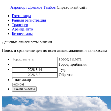
Аэропорт
Донское Тамбов
Справочный
сайт
Гостиницы
Ранняя регистрация
Трансфер
Аренда авто
Бизнес-залы
Дешевые авиабилеты онлайн
Поиск и сравнение цен по всем авиакомпаниям и авиакассам
Город вылета
Город прибытия
Туда
Обратно
1
пассажир
эконом
Найти билеты